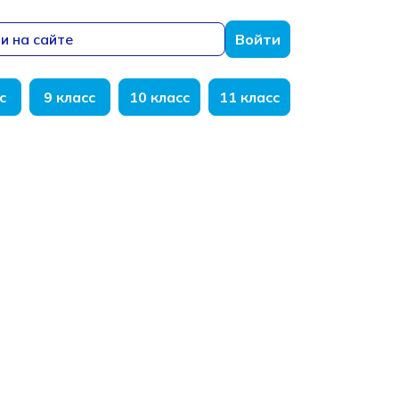
и на сайте
Войти
с
9 класс
10 класс
11 класс