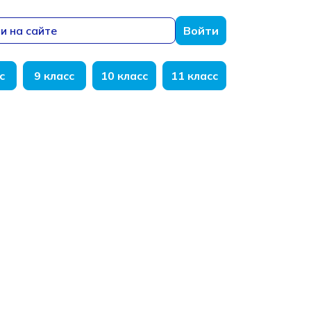
и на сайте
Войти
с
9 класс
10 класс
11 класс