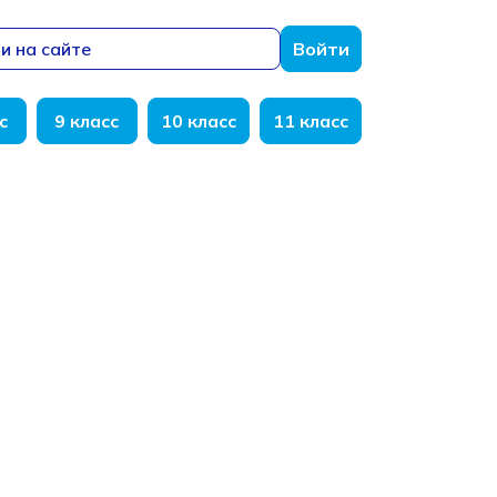
и на сайте
Войти
с
9 класс
10 класс
11 класс