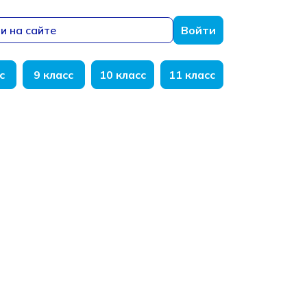
и на сайте
Войти
с
9 класс
10 класс
11 класс