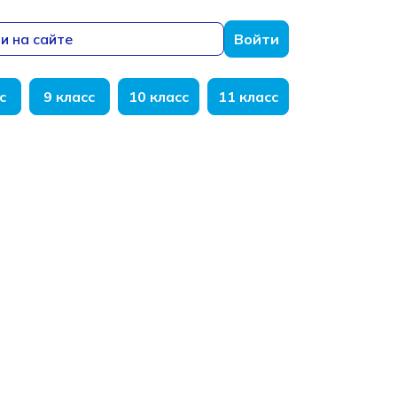
и на сайте
Войти
с
9 класс
10 класс
11 класс