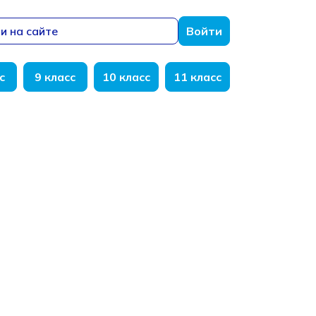
и на сайте
Войти
с
9 класс
10 класс
11 класс