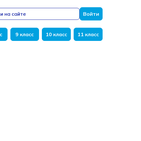
и на сайте
Войти
с
9 класс
10 класс
11 класс