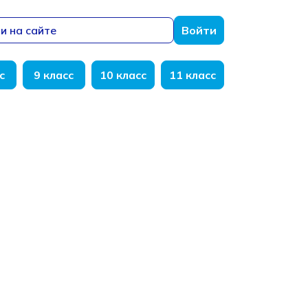
и на сайте
Войти
с
9 класс
10 класс
11 класс