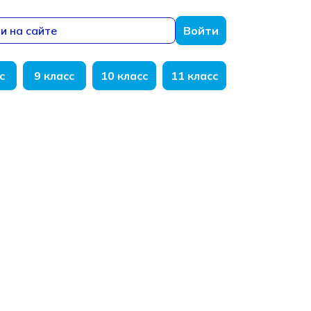
и на сайте
Войти
с
9 класс
10 класс
11 класс