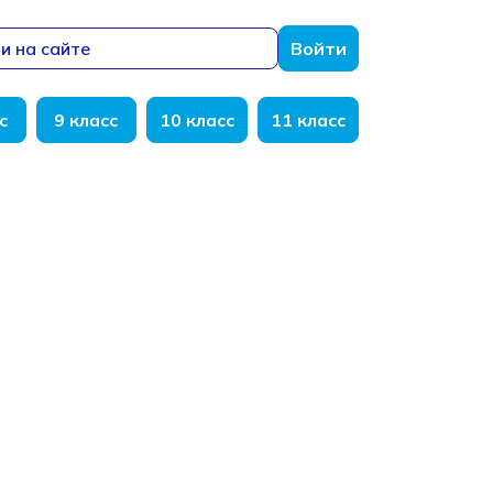
и на сайте
Войти
с
9 класс
10 класс
11 класс