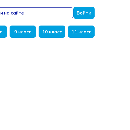
и на сайте
Войти
с
9 класс
10 класс
11 класс