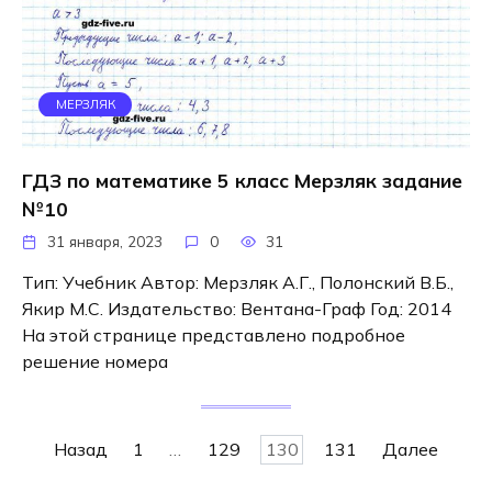
МЕРЗЛЯК
ГДЗ по математике 5 класс Мерзляк задание
№10
31 января, 2023
0
31
Тип: Учебник Автор: Мерзляк А.Г., Полонский В.Б.,
Якир М.С. Издательство: Вентана-Граф Год: 2014
На этой странице представлено подробное
решение номера
Навигация
Назад
1
…
129
130
131
Далее
по