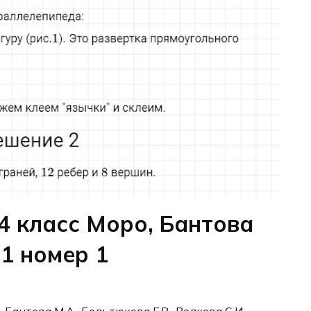
4 класс Моро, Бантова
11 номер 1
, Бантова М.А., Бельтюкова Г.В., Волкова С.И.,