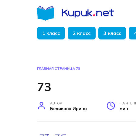
Перейти
к
содержанию
1 класс
2 класс
3 класс
ГЛАВНАЯ СТРАНИЦА
73
73
АВТОР
НА ЧТЕН
Беликова Ирина
мин