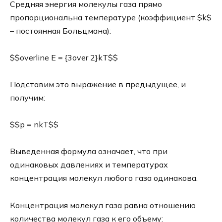
Средняя энергия молекулы газа прямо
пропорциональна температуре (коэффициент $k$
– постоянная Больцмана):
$$overline E = {3over 2}kT$$
Подставим это выражение в предыдущее, и
получим:
$$p = nkT$$
Выведенная формула означает, что при
одинаковых давлениях и температурах
концентрация молекул любого газа одинакова.
Концентрация молекул газа равна отношению
количества молекул газа к его объему: