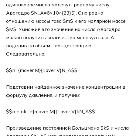
одинаковое число молекул, равному числу
Авогадро $N_A=6×10^{23}$). Оно равно
отношению массы газа $m$ к его молярной массе
$М$. Умножив это значение на число Авогадро,
можно получить количество молекул газа. А
поделив на объем – концентрацию.
Следовательно:
$$n={mover M}{1over V}N_A$$
Подставим найденное значение концентрации в
формулу давления, и получим:
$$p = nkT={mover M}{Tover V}kN_A$$
Произведение постоянной Больцмана $k$ и числа