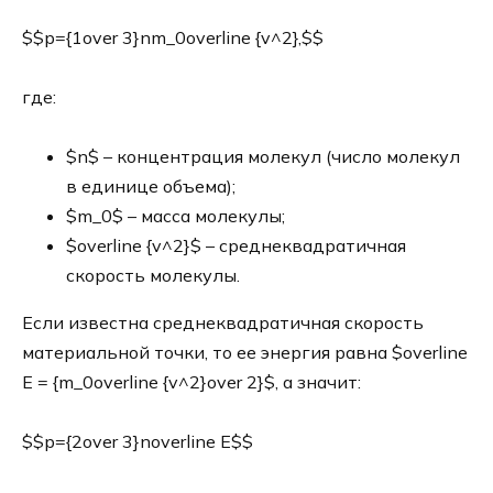
$$p={1over 3}nm_0overline {v^2},$$
где:
$n$ – концентрация молекул (число молекул
в единице объема);
$m_0$ – масса молекулы;
$overline {v^2}$ – среднеквадратичная
скорость молекулы.
Если известна среднеквадратичная скорость
материальной точки, то ее энергия равна $overline
E = {m_0overline {v^2}over 2}$, а значит:
$$p={2over 3}noverline E$$