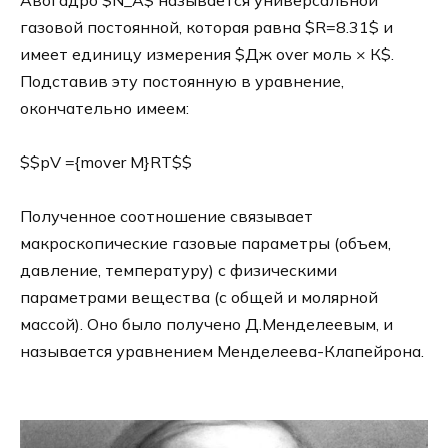
Авогадро $N_A$ называется универсальной
газовой постоянной, которая равна $R=8.31$ и
имеет единицу измерения $Дж over моль × К$.
Подставив эту постоянную в уравнение,
окончательно имеем:
$$pV ={mover M}RT$$
Полученное соотношение связывает
макроскопические газовые параметры (объем,
давление, температуру) с физическими
параметрами вещества (с общей и молярной
массой). Оно было получено Д.Менделеевым, и
называется уравнением Менделеева-Клапейрона.